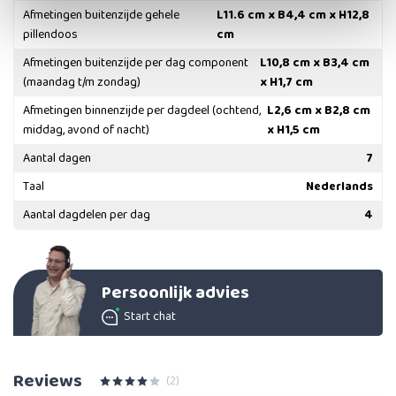
Afmetingen buitenzijde gehele
L11.6 cm x B4,4 cm x H12,8
pillendoos
cm
Afmetingen buitenzijde per dag component
L10,8 cm x ​B3,4 cm
(maandag t/m zondag)
x H1,7 cm
Afmetingen binnenzijde per dagdeel (ochtend,
L2,6 cm x B2,8 cm
middag, avond of nacht)
x H1,5 cm
Aantal dagen
7
Taal
Nederlands
Aantal dagdelen per dag
4
Persoonlijk advies
Start chat
Reviews
(2)