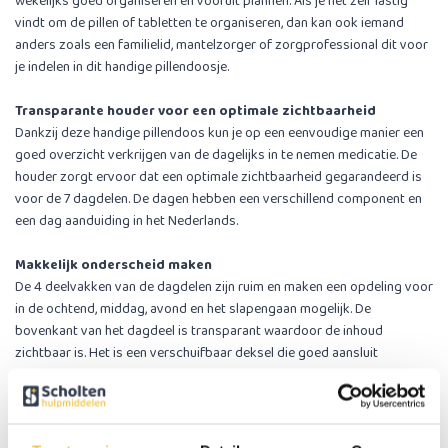
wekelijks goed organiseren en vooruit plannen. Als je het zelf lastig
vindt om de pillen of tabletten te organiseren, dan kan ook iemand
anders zoals een familielid, mantelzorger of zorgprofessional dit voor
je indelen in dit handige pillendoosje.
Transparante houder voor een optimale zichtbaarheid
Dankzij deze handige pillendoos kun je op een eenvoudige manier een
goed overzicht verkrijgen van de dagelijks in te nemen medicatie. De
houder zorgt ervoor dat een optimale zichtbaarheid gegarandeerd is
voor de 7 dagdelen. De dagen hebben een verschillend component en
een dag aanduiding in het Nederlands.
Makkelijk onderscheid maken
De 4 deelvakken van de dagdelen zijn ruim en maken een opdeling voor
in de ochtend, middag, avond en het slapengaan mogelijk. De
bovenkant van het dagdeel is transparant waardoor de inhoud
zichtbaar is. Het is een verschuifbaar deksel die goed aansluit
waardoor er een goede afsluiting mogelijk is.
In- en uitschuiven
Inschuiven na gebruik is linksonder mogelijk, om een dagdeel te