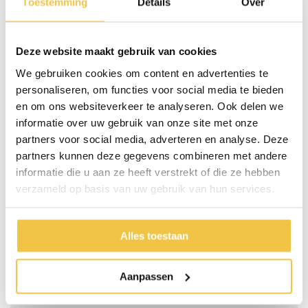
Toestemming
Details
Over
gebruiken kan dit links of rechtsboven uitgeschoven worden. Wanneer
een dag voorbij is schuif je deze dag onderin de houder waardoor de
volgende dag bovenaan in de houder komt te staan.
Deze website maakt gebruik van cookies
Ideaal voor onderweg of op reis
We gebruiken cookies om content en advertenties te
Ook is de pillendoos of een component van één dag ideaal voor
personaliseren, om functies voor social media te bieden
onderweg of op reis, deze kunnen namelijk makkelijk worden
en om ons websiteverkeer te analyseren. Ook delen we
meegenomen.
informatie over uw gebruik van onze site met onze
Liever alle dagen in een andere kleur? We hebben deze pillendoos ook
partners voor social media, adverteren en analyse. Deze
in een multicolor variant
partners kunnen deze gegevens combineren met andere
informatie die u aan ze heeft verstrekt of die ze hebben
Belangrijke eigenschappen:
verzameld op basis van uw gebruik van hun services.
Aantal dagen: 7
Aantal dagdelen per dag: 4
Taal: Nederlands
Alles toestaan
Specificaties
Aanpassen
Materiaal
Kunststof