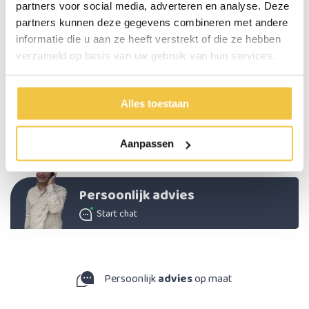
partners voor social media, adverteren en analyse. Deze
Specificaties
partners kunnen deze gegevens combineren met andere
informatie die u aan ze heeft verstrekt of die ze hebben
Afmetingen
11 x 4,5 x 4,5 cm
verzameld op basis van uw gebruik van hun services.
Kleur
Verschillende transparante kleuren
Materiaal
Kunststof
Alles toestaan
Voorzien
5 aparte compartimenten die op elkaar
van
geschroefd worden
Aanpassen
Persoonlijk advies
Start chat
Persoonlijk
advies
op maat