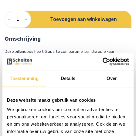
Toevoegen aan winkelwagen
−
+
Omschrijving
Deze pillendoos heeft 5 aparte compartimenten die op elkaar
geschroefd worden, elk compartiment heeft een andere kleur. De
verschillende kleuren zorgen er voor dat het voor slechtzienden
makkelijker wordt om onderscheid te maken tussen de verschillende
compartimenten.
Toestemming
Details
Over
Elk compartiment heeft genoeg ruimte door zijn doorsnee van 4 cm en
hoogte van 2 cm.
Deze website maakt gebruik van cookies
We gebruiken cookies om content en advertenties te
Belangrijke eigenschappen:
personaliseren, om functies voor social media te bieden
5 aparte compartimenten die op elkaar geschroefd worden
en om ons websiteverkeer te analyseren. Ook delen we
Verschillende transparante kleuren
informatie over uw gebruik van onze site met onze