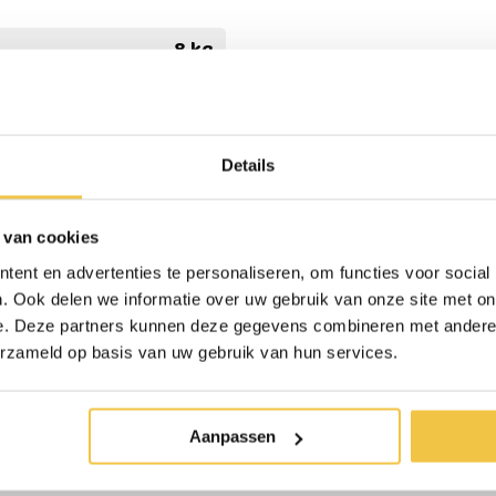
8 kg
Grijs, Beuken of Walnoot
61 - 94 cm instelbaar
Details
Ja
60 x 40 cm
 van cookies
1,6 cm
ent en advertenties te personaliseren, om functies voor social
10 kg
. Ook delen we informatie over uw gebruik van onze site met on
e. Deze partners kunnen deze gegevens combineren met andere i
erzameld op basis van uw gebruik van hun services.
erzonden
Persoonlijk
advies
op ma
Aanpassen