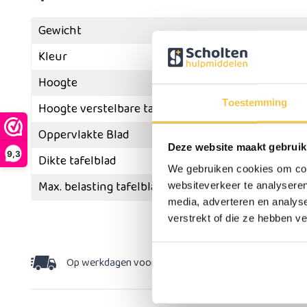
Gewicht
Kleur
Wit, 
Hoogte
Toestemming
Hoogte verstelbare tafelblad
Oppervlakte Blad
Deze website maakt gebruik
9,3
Dikte tafelblad
We gebruiken cookies om cont
Max. belasting tafelblad
websiteverkeer te analyseren
media, adverteren en analys
Meer
specificaties
verstrekt of die ze hebben v
Op werkdagen voor 15:30 besteld,
dezelfde dag v