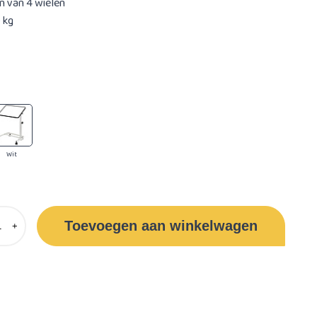
en van 4 wielen
 kg
Wit
Toevoegen aan winkelwagen
+