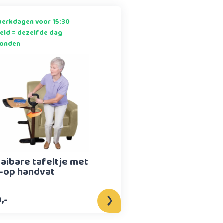
erkdagen voor 15:30
eld = dezelfde dag
zonden
aibare tafeltje met
-op handvat
,-