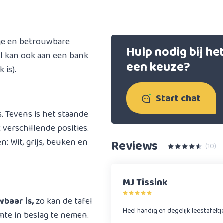
ige en betrouwbare
Hulp nodig bij h
l kan ook aan een bank
een keuze?
 is).
Start chat
s. Tevens is het staande
verschillende posities.
n: Wit, grijs, beuken en
Reviews
(10)
MJ Tissink
baar is,
zo kan de tafel
Heel handig en degelijk leestafeltj
mte in beslag te nemen.