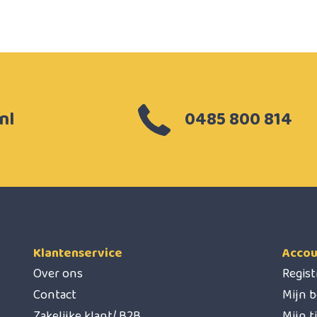
nl
0485 800 814
Klantenservice
Accou
Over ons
Regis
Contact
Mijn b
Zakelijke klant/ B2B
Mijn t