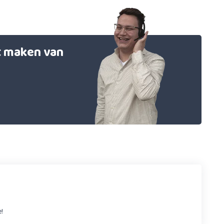
et maken van
e!