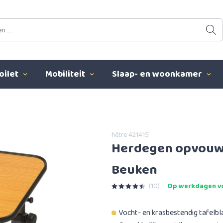
oilet
Mobiliteit
Slaap- en woonkamer
hêtre 421415
Herdegen opvouwb
Beuken
(10)
Op werkdagen vo
Vocht- en krasbestendig tafelbl