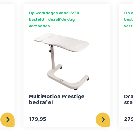
Op werkdagen voor 15:30
Op w
besteld = dezelfde dag
best
verzonden
ver
MultiMotion Prestige
Dra
bedtafel
sta
179,95
279