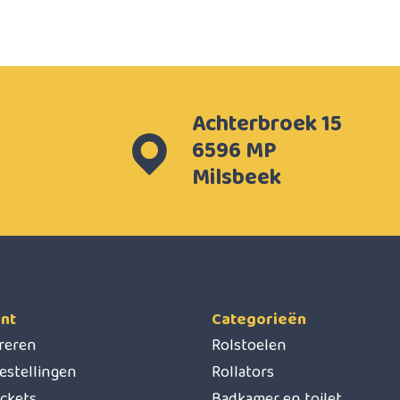
Achterbroek 15
6596 MP
Milsbeek
nt
Categorieën
treren
Rolstoelen
estellingen
Rollators
ickets
Badkamer en toilet