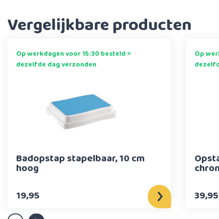
Vergelijkbare producten
Op werkdagen voor 15:30 besteld =
Op werk
dezelfde dag verzonden
dezelf
Badopstap stapelbaar, 10 cm
Opst
hoog
chro
19,95
39,95