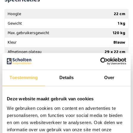
Hoogte
22 cm
Gewicht
1 kg
Max. gebruikersgewicht
120 kg
Kleur
Blauw
Afmetingen plateau
29 x 22 cm
Afmetingen op vloer
32 x 25 cm
Maten opgevouwen
35 x 32 x 4 cm
Toestemming
Details
Over
Persoonlijk advies
Deze website maakt gebruik van cookies
Start chat
We gebruiken cookies om content en advertenties te
personaliseren, om functies voor social media te bieden
en om ons websiteverkeer te analyseren. Ook delen we
Reviews
(2)
informatie over uw gebruik van onze site met onze