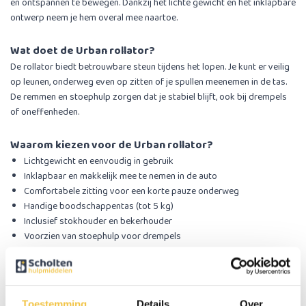
en ontspannen te bewegen. Dankzij het lichte gewicht en het inklapbare
ontwerp neem je hem overal mee naartoe.
Wat doet de Urban rollator?
De rollator biedt betrouwbare steun tijdens het lopen. Je kunt er veilig
op leunen, onderweg even op zitten of je spullen meenemen in de tas.
De remmen en stoephulp zorgen dat je stabiel blijft, ook bij drempels
of oneffenheden.
Waarom kiezen voor de Urban rollator?
Lichtgewicht en eenvoudig in gebruik
Inklapbaar en makkelijk mee te nemen in de auto
Comfortabele zitting voor een korte pauze onderweg
Handige boodschappentas (tot 5 kg)
Inclusief stokhouder en bekerhouder
Voorzien van stoephulp voor drempels
Veilige remmen met parkeerfunctie
Voor wie is de Urban rollator geschikt?
Voor iedereen die soepel en zelfstandig wil blijven lopen, met extra
Toestemming
Details
Over