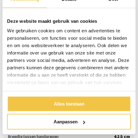
comfort en stabiliteit. De rollator is geschikt voor gebruik binnen én
buiten en biedt een betrouwbare ondersteuning bij dagelijks gebruik.
Deze website maakt gebruik van cookies
Kleuren van de Urban rollator
We gebruiken cookies om content en advertenties te
De Urban rollator is verkrijgbaar in drie kleuren:
personaliseren, om functies voor social media te bieden
Zwart
en om ons websiteverkeer te analyseren. Ook delen we
Blauw
informatie over uw gebruik van onze site met onze
Champagne
partners voor social media, adverteren en analyse. Deze
partners kunnen deze gegevens combineren met andere
Specificaties
informatie die u aan ze heeft verstrekt of die ze hebben
verzameld op basis van uw gebruik van hun services.
Gewicht totaal
6,2 kg
Max. gebruikersgewicht
136 kg
Alles toestaan
Hoogte handgrepen
88 - 101 cm
Zithoogte
60 cm
Aanpassen
Zitbreedte
44 cm
Breedte tussen handgrepen
42,5 cm