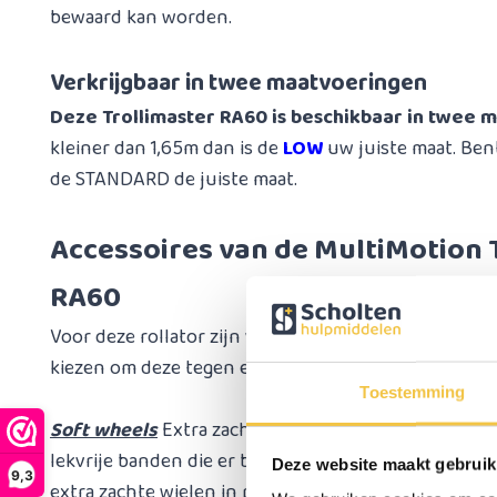
bewaard kan worden.
Verkrijgbaar in twee maatvoeringen
Deze Trollimaster RA60 is beschikbaar in twee
kleiner dan 1,65m dan is de
LOW
uw juiste maat. Bent
de STANDARD de juiste maat.
Accessoires van de MultiMotion 
RA60
Voor deze rollator zijn vijf verschillende accessoire
kiezen om deze tegen een meerprijs toe te voegen:
Toestemming
Soft wheels
Extra zachte softwielen voor meer demp
lekvrije banden die er bestaan. Wanneer u deze opti
Deze website maakt gebruik
9,3
extra zachte wielen in plaats van de standaard wiele