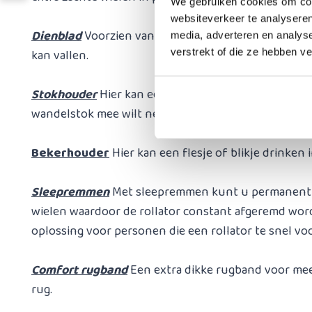
We gebruiken cookies om cont
websiteverkeer te analyseren
Dienblad
Voorzien van steuntjes zodat hij goed gefi
media, adverteren en analys
verstrekt of die ze hebben v
kan vallen.
Stokhouder
Hier kan een wandelstok op gezet worde
wandelstok mee wilt nemen.
Bekerhouder
Hier kan een flesje of blikje drinken 
Sleepremmen
Met sleepremmen kunt u permanent 
wielen waardoor de rollator constant afgeremd wordt
oplossing voor personen die een rollator te snel v
Comfort rugband
Een extra dikke rugband voor me
rug.