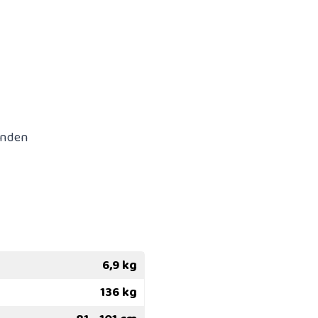
anden
6,9 kg
136 kg