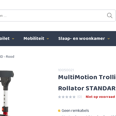
oilet
Mobiliteit
Slaap- en woonkamer
RD - Rood
10050021
MultiMotion Troll
Rollator STANDAR
(0)
Niet op voorraad
Geen remkabels