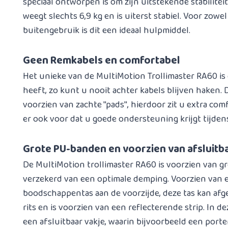
speciaal ontworpen is om zijn uitstekende stabilitei
weegt slechts 6,9 kg en is uiterst stabiel. Voor zowe
buitengebruik is dit een ideaal hulpmiddel.
Geen Remkabels en comfortabel
Het unieke van de MultiMotion Trollimaster RA60 is
heeft, zo kunt u nooit achter kabels blijven haken. D
voorzien van zachte ''pads'', hierdoor zit u extra co
er ook voor dat u goede ondersteuning krijgt tijdens
Grote PU-banden en voorzien van afsluitba
De MultiMotion trollimaster RA60 is voorzien van g
verzekerd van een optimale demping. Voorzien van 
boodschappentas aan de voorzijde, deze tas kan af
rits en is voorzien van een reflecterende strip. In 
een afsluitbaar vakje, waarin bijvoorbeeld een port