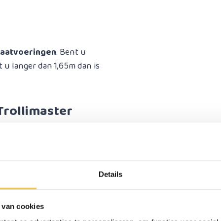
 maatvoeringen
. Bent u
 u langer dan 1,65m dan is
Trollimaster
s leverbaar, u kunt ervoor
Details
ing. Dit zijn de zachtste
e aanvinkt ontvangt u de
 van cookies
n.