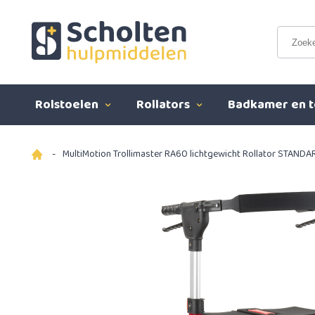
Rolstoelen
Rollators
Badkamer en t
-
MultiMotion Trollimaster RA60 lichtgewicht Rollator STANDA