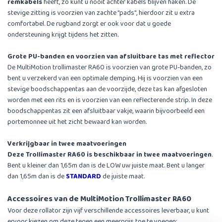
remkabels
heeft, zo kunt u nooit achter kabels blijven haken. De
stevige zitting is voorzien van zachte ''pads'', hierdoor zit u extra
comfortabel. De rugband zorgt er ook voor dat u goede
ondersteuning krijgt tijdens het zitten.
Grote PU-banden en voorzien van afsluitbare tas met reflector
De MultiMotion trollimaster RA60 is voorzien van grote PU-banden, zo
bent u verzekerd van een optimale demping. Hij is voorzien van een
stevige boodschappentas aan de voorzijde, deze tas kan afgesloten
worden met een rits en is voorzien van een reflecterende strip. In deze
boodschappentas zit een afsluitbaar vakje, waarin bijvoorbeeld een
portemonnee uit het zicht bewaard kan worden.
Verkrijgbaar in twee maatvoeringen
Deze Trollimaster RA60 is beschikbaar in twee maatvoeringen
.
Bent u kleiner dan 1,65m dan is de LOW uw juiste maat. Bent u langer
dan 1,65m dan is de
STANDARD
de juiste maat.
Accessoires van de MultiMotion Trollimaster RA60
Voor deze rollator zijn vijf verschillende accessoires leverbaar, u kunt
ervoor kiezen om deze tegen een meerprijs toe te voegen: