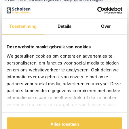
Soft wheels
Extra zachte softwielen voor meer demping. Dit zijn de
zachtste lekvrije banden die er bestaan. Wanneer u deze optie aanvinkt
ontvangt u de extra zachte wielen in plaats van de standaard wielen.
Toestemming
Details
Over
Dienblad
Voorzien van steuntjes zodat hij goed gefixeerd is en er niet
vanaf kan vallen.
Deze website maakt gebruik van cookies
We gebruiken cookies om content en advertenties te
Stokhouder
Hier kan een wandelstok op gezet worden, handig voor
als u een wandelstok mee wilt nemen.
personaliseren, om functies voor social media te bieden
en om ons websiteverkeer te analyseren. Ook delen we
Bekerhouder
Hier kan een flesje of blikje drinken in geplaatst worden.
informatie over uw gebruik van onze site met onze
partners voor social media, adverteren en analyse. Deze
Sleepremmen
Met sleepremmen kunt u permanent weerstand creëren
partners kunnen deze gegevens combineren met andere
op de wielen waardoor de rollator constant afgeremd wordt. Dit is een
informatie die u aan ze heeft verstrekt of die ze hebben
ideale oplossing voor personen die een rollator te snel voortduwen.
verzameld op basis van uw gebruik van hun services.
Comfort rugband
Een extra dikke rugband voor meer ondersteuning
in uw rug.
Alles toestaan