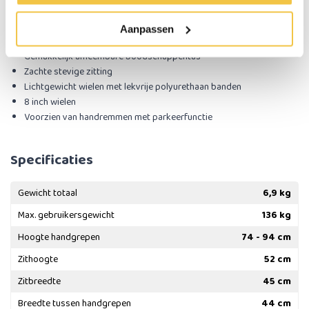
Belangrijke eigenschappen:
Geen remkabels zichtbaar, optimale veiligheid
Aanpassen
Onderhoudsarm
Gemakkelijk afneembare boodschappentas
Zachte stevige zitting
Lichtgewicht wielen met lekvrije polyurethaan banden
8 inch wielen
​Voorzien van handremmen met parkeerfunctie
Specificaties
Gewicht totaal
6,9 kg
Max. gebruikersgewicht
136 kg
Hoogte handgrepen
74 - 94 cm
Zithoogte
52 cm
Zitbreedte
45 cm
Breedte tussen handgrepen
44 cm