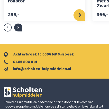
rollator
met s
Zwar
259,-
399,-
Achterbroek 15 6596 MP Milsbeek
0485 800 814
info@scholten-hulpmiddelen.nl
Scholten Hulpmiddelen onderscheidt zich door het leveren van
hoogwaardige hulpmiddelen die de zelfstandigheid en levenskwaliteit