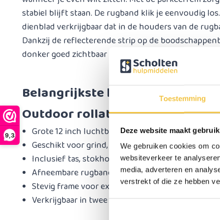
stabiel blijft staan. De rugband klik je eenvoudig los
dienblad verkrijgbaar dat in de houders van de rug
Dankzij de reflecterende strip op de boodschappent
donker goed zichtbaar en extra veilig onderweg.
Belangrijkste kenmerken van de
Toestemming
Outdoor rollator
Grote 12 inch luchtbanden voor optimale dempin
Deze website maakt gebruik
9,3
Geschikt voor grind, gras, klinkers en bospaden
We gebruiken cookies om cont
Inclusief tas, stokhouder en bekerhouder
websiteverkeer te analyseren
media, adverteren en analys
Afneembare rugband
verstrekt of die ze hebben v
Stevig frame voor extra stabiliteit
Verkrijgbaar in twee kleuren