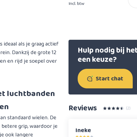
Incl. btw
deaal als je graag actief
Hulp nodig bij h
rein. Dankzij de grote 12
een keuze?
 en rijd je soepel over
Start chat
et luchtbanden
len
Reviews
(2)
an standaard wielen. De
betere grip, waardoor je
Ineke
 je ook langere