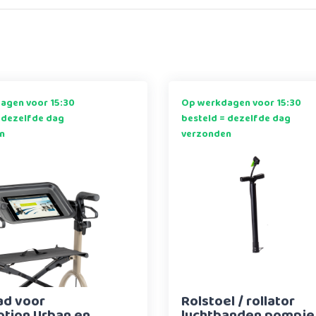
agen voor 15:30
Op werkdagen voor 15:30
 dezelfde dag
besteld = dezelfde dag
n
verzonden
ad voor
Rolstoel / rollator
otion Urban en
luchtbanden pompje