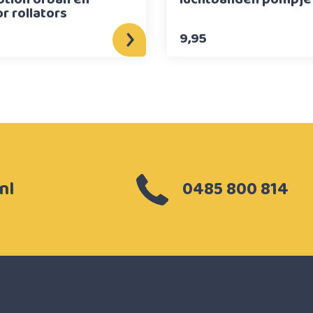
r rollators
9,95
nl
0485 800 814