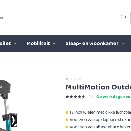
oilet
Mobiliteit
Slaap- en woonkamer
10010375
MultiMotion Outdo
(2)
Op werkdagen voo
12 inch wielen met dikke luchtba
Voorzien van opklapbare stokh
Voorzien van afneembare beke