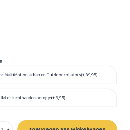
en
or MultiMotion Urban en Outdoor rollators(+ 39,95)
ollator luchtbanden pompje(+ 9,95)
Toevoegen aan winkelwagen
+