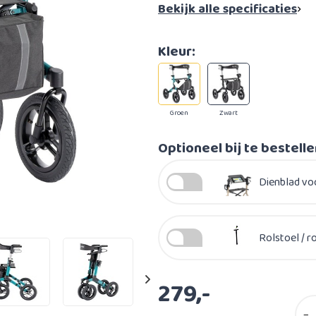
Bekijk alle specificaties
Kleur:
Groen
Zwart
Optioneel bij te bestell
Dienblad vo
Rolstoel / r
279,-
−