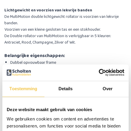
Lichtgewicht en voorzien van lekvrije banden
De MultiMotion double lichtgewicht rollator is voorzien van lekvrije
banden.
Voorzien van een kleine gesloten tas en een stokhouder.
De Double rollator van MultiMotion is verkrijgbaar in 5 kleuren:
Antraciet, Rood, Champagne, Zilver of Wit.
Belangrijke eigenschappen:
Dubbel opvouwbaar frame
Voorzien van stokhouder
Voorzien van kleine tas. Optioneel een luxe tas bij te bestellen
​Lichtgewicht wielen met lekvrije banden
​Voorzien van handremmen met parkeerremmen
Toestemming
Details
Over
Specificaties
Deze website maakt gebruik van cookies
We gebruiken cookies om content en advertenties te
Gewicht totaal
6,9 kg
personaliseren, om functies voor social media te bieden
Max. gebruikersgewicht
113 kg