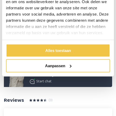
en om ons websiteverkeer te analyseren. Ook delen we
Hoogte handgrepen
82 - 94 cm
informatie over uw gebruik van onze site met onze
partners voor social media, adverteren en analyse. Deze
Zithoogte
57,5 kg
partners kunnen deze gegevens combineren met andere
Zitbreedte
45 cm
informatie die u aan ze heeft verstrekt of die ze hebben
Breedte tussen handgrepen
41 cm
verzameld op basis van uw gebruik van hun services.
Totale lengte
70 cm
Alles toestaan
Meer
specificaties
Aanpassen
Persoonlijk advies
Start chat
Reviews
(3)