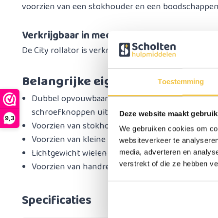
voorzien van een stokhouder en een boodschappen
Verkrijgbaar in meerdere kleuren
De City rollator is verkrijgbaar in twee kleuren: An
Belangrijke eigenschappen
Toestemming
Dubbel opvouwbaar frame (om dubbel op te vouw
schroefknoppen uit het frame te draaien)
Deze website maakt gebruik
9,3
Voorzien van stokhouder
We gebruiken cookies om cont
Voorzien van kleine tas. Optioneel een luxe tas bi
websiteverkeer te analyseren
​Lichtgewicht wielen met lekvrije PU-banden
media, adverteren en analys
verstrekt of die ze hebben v
​Voorzien van handremmen met parkeerremmen
Specificaties