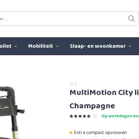
oilet
Mobiliteit
Slaap- en woonkamer
12-C
MultiMotion City l
Champagne
(1)
Op werkdagen voo
Extra compact opvouwen