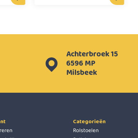
Achterbroek 15
6596 MP
Milsbeek
nt
Categorieën
treren
Rolstoelen