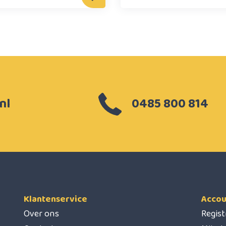
nl
0485 800 814
Klantenservice
Accou
Over ons
Regis