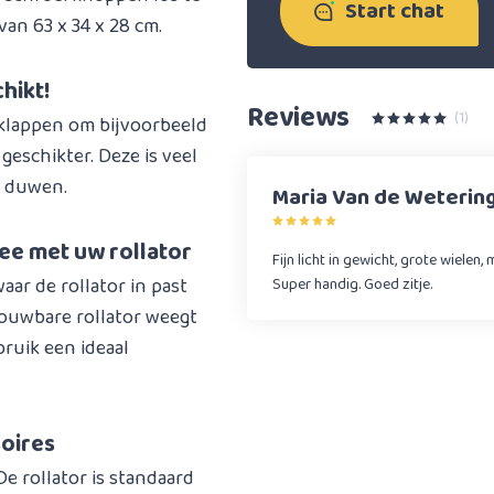
Start chat
an 63 x 34 x 28 cm.
hikt!
Reviews
(1)
 klappen om bijvoorbeeld
geschikter. Deze is veel
e duwen.
Maria Van de Weterin
ee met uw rollator
Fijn licht in gewicht, grote wielen, 
aar de rollator in past
Super handig. Goed zitje.
ouwbare rollator weegt
bruik een ideaal
soires
De rollator is standaard