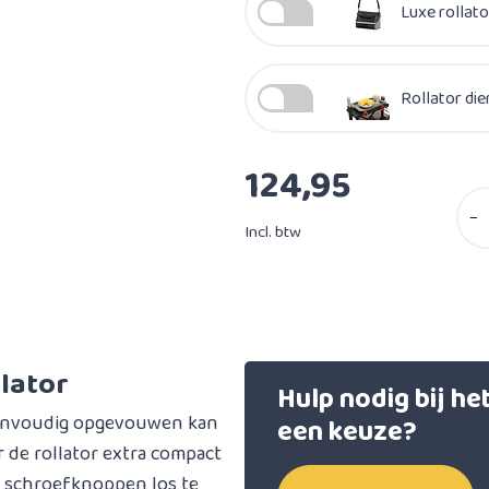
Luxe rollato
Rollator die
124,95
−
Incl. btw
llator
Hulp nodig bij h
 eenvoudig opgevouwen kan
een keuze?
 de rollator extra compact
 schroefknoppen los te