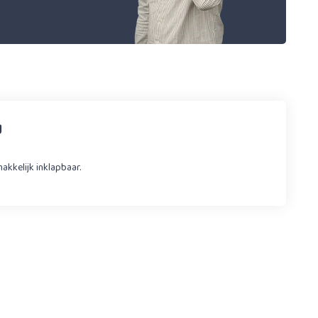
g
makkelijk inklapbaar.