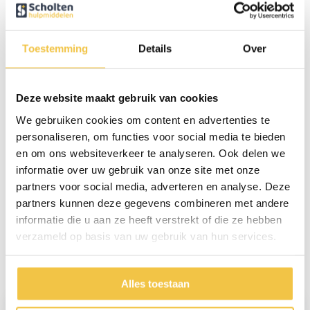
Multifunctioneel en voorzien van handvat
De luxe rolstoeltas is tevens een volwaardige rugzak en is dan ook
multifunctioneel te gebruiken.
De rolstoeltas is aan de bovenzijde voorzien van een handvat. De
Toestemming
Details
Over
rolstoeltassen van MultiMotion zijn van hoogwaardige kwaliteit en
voelen zeer degelijk aan.
Deze website maakt gebruik van cookies
Belangrijkste eigenschappen:
We gebruiken cookies om content en advertenties te
Kleur: grijs
personaliseren, om functies voor social media te bieden
Makkelijk te bevestigen
en om ons websiteverkeer te analyseren. Ook delen we
Ook te gebruiken als rugzak
informatie over uw gebruik van onze site met onze
partners voor social media, adverteren en analyse. Deze
Persoonlijk advies
partners kunnen deze gegevens combineren met andere
informatie die u aan ze heeft verstrekt of die ze hebben
Start chat
verzameld op basis van uw gebruik van hun services.
Reviews
(3)
Alles toestaan