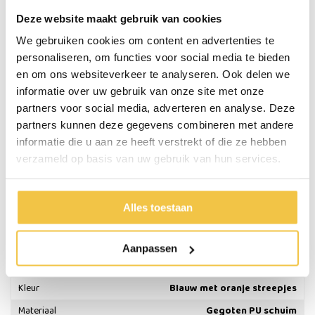
Ergonomische vorm
Deze website maakt gebruik van cookies
Gegoten PU schuim
Vermindert druk op de wervelkolom en verlicht lage rugpijn
We gebruiken cookies om content en advertenties te
Met uitneembare lumbaalpad voor extra ondersteuning
personaliseren, om functies voor social media te bieden
Met uitneembare hot-cold gel pack
en om ons websiteverkeer te analyseren. Ook delen we
Voorzien van een elastische band met bevestigingsclip
informatie over uw gebruik van onze site met onze
partners voor social media, adverteren en analyse. Deze
Specificaties
partners kunnen deze gegevens combineren met andere
informatie die u aan ze heeft verstrekt of die ze hebben
verzameld op basis van uw gebruik van hun services.
Hoogte
33 cm
Breedte
35 cm
5 cm (midden, zonder extra pad) - 8 cm (midden, met
Alles toestaan
Dikte
extra pad) / 11,5 cm (zijkant)
Gewicht
760 gram
Aanpassen
Max. gebruikersgewicht
120 kg
Kleur
Blauw met oranje streepjes
Materiaal
Gegoten PU schuim