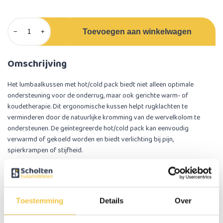
Toevoegen aan winkelwagen
−
+
Omschrijving
Het lumbaalkussen met hot/cold pack biedt niet alleen optimale
ondersteuning voor de onderrug, maar ook gerichte warm- of
koudetherapie. Dit ergonomische kussen helpt rugklachten te
verminderen door de natuurlijke kromming van de wervelkolom te
ondersteunen. De geïntegreerde hot/cold pack kan eenvoudig
verwarmd of gekoeld worden en biedt verlichting bij pijn,
spierkrampen of stijfheid.
Maak je dagelijkse zitervaring comfortabeler én therapeutisch met dit
multifunctionele lumbaalkussen!
Toestemming
Details
Over
Belangrijke eigenschappen
Afneembare hoes met ritssluiting