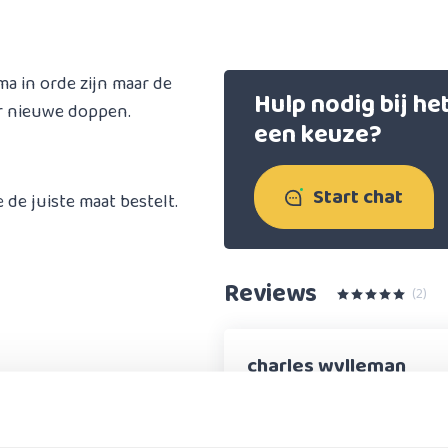
a in orde zijn maar de
Hulp nodig bij h
or nieuwe doppen.
een keuze?
Start chat
 de juiste maat bestelt.
Reviews
(2)
charles wylleman
alles was perfect