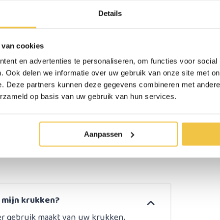
Details
19 mm
Henk Leenders
Grijs
 van cookies
4 cm
Doordat het materiaal zacht is, is
ent en advertenties te personaliseren, om functies voor social
5 cm
. Ook delen we informatie over uw gebruik van onze site met on
e. Deze partners kunnen deze gegevens combineren met andere i
Set van 2 stuks
erzameld op basis van uw gebruik van hun services.
erzonden
Persoonlijk
advies
op ma
Aanpassen
n mijn krukken?
er gebruik maakt van uw krukken,