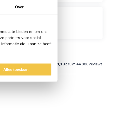
Over
 er geen slipgevaar
 media te bieden en om ons
ze partners voor social
nformatie die u aan ze heeft
at
9,3
uit ruim 44.000 reviews
Alles toestaan