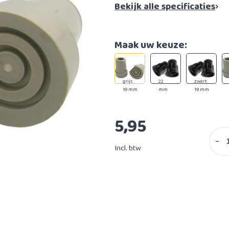
Bekijk alle specificaties
Maak uw keuze:
Zwart
grijs
22
zwart
19 mm
mm
19 mm
5,95
−
Incl. btw