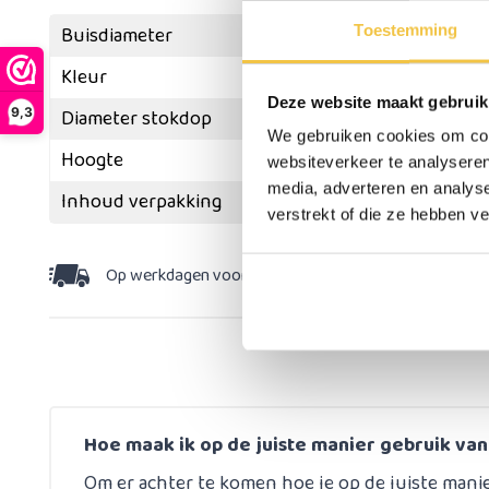
Toestemming
Buisdiameter
Kleur
Deze website maakt gebruik
9,3
Diameter stokdop
We gebruiken cookies om cont
Hoogte
websiteverkeer te analyseren
media, adverteren en analys
Inhoud verpakking
verstrekt of die ze hebben v
Op werkdagen voor 15:30 besteld,
dezelfde dag v
Hoe maak ik op de juiste manier gebruik va
Om er achter te komen hoe je op de juiste mani