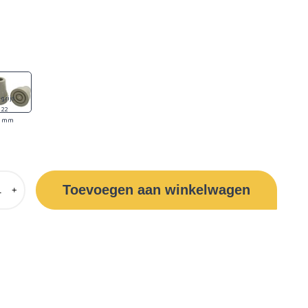
grijs
22
mm
Toevoegen aan winkelwagen
+