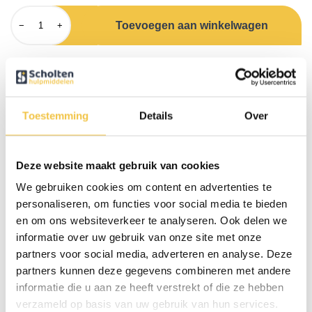
Toevoegen aan winkelwagen
−
+
Omschrijving
Handige knopenhaak wat het vastmaken van knopen zeer eenvoudig
maakt.
Toestemming
Details
Over
Deze knopenhaak is voorzien van een verdikt handvat (tot 3,5 cm
verdikt), tevens is het handvat zacht en schokabsorberend. Het
rubberachtige materiaal met ribbels zorgt ervoor dat het handvat een
Deze website maakt gebruik van cookies
optimale grip en houvast heeft.
We gebruiken cookies om content en advertenties te
personaliseren, om functies voor social media te bieden
Specificaties
en om ons websiteverkeer te analyseren. Ook delen we
informatie over uw gebruik van onze site met onze
Lengte
17 cm
partners voor social media, adverteren en analyse. Deze
partners kunnen deze gegevens combineren met andere
Kleur
Zwart
informatie die u aan ze heeft verstrekt of die ze hebben
Lengte handvat
11 cm
verzameld op basis van uw gebruik van hun services.