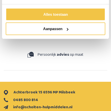
Dikte handvat
Tot 3,5 cm verdikt
Alles toestaan
Persoonlijk advies
Aanpassen
Start chat
Persoonlijk
advies
op maat
Achterbroek 15 6596 MP Milsbeek
0485 800 814
info@scholten-hulpmiddelen.nl