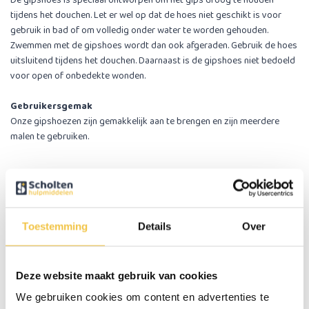
De gipshoes is speciaal ontworpen om het gips droog te houden
tijdens het douchen. Let er wel op dat de hoes niet geschikt is voor
gebruik in bad of om volledig onder water te worden gehouden.
Zwemmen met de gipshoes wordt dan ook afgeraden. Gebruik de hoes
uitsluitend tijdens het douchen. Daarnaast is de gipshoes niet bedoeld
voor open of onbedekte wonden.
Gebruikersgemak
Onze gipshoezen zijn gemakkelijk aan te brengen en zijn meerdere
malen te gebruiken.
Specificaties
Lengte
25.5 cm
Toestemming
Details
Over
Diameter ring
17 cm
Zachte anti-lek ring die om het lichaam afsluit
Ja
Deze website maakt gebruik van cookies
We gebruiken cookies om content en advertenties te