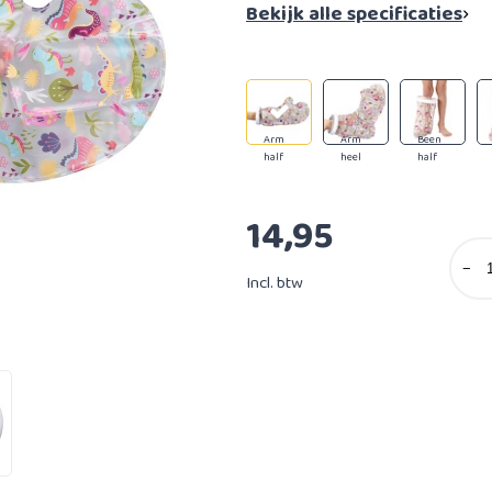
Bekijk alle specificaties
Arm
Arm
Been
half
heel
half
14,95
−
Incl. btw