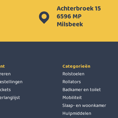
Achterbroek 15
6596 MP
Milsbeek
nt
Categorieën
treren
Rolstoelen
estellingen
Rollators
ickets
Badkamer en toilet
erlanglijst
Mobiliteit
Slaap- en woonkamer
Hulpmiddelen