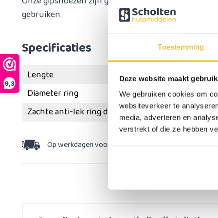
Onze gipshoezen zijn gemakkelijk aan te brengen en
gebruiken.
Specificaties
Toestemming
Lengte
Deze website maakt gebruik
9,3
Diameter ring
We gebruiken cookies om cont
websiteverkeer te analyseren
Zachte anti-lek ring die om het lichaam afsluit
media, adverteren en analys
verstrekt of die ze hebben v
Op werkdagen voor 15:30 besteld,
dezelfde dag v