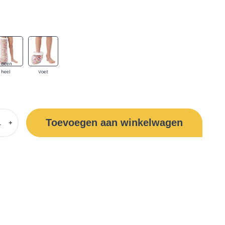
Been
heel
Voet
Toevoegen aan winkelwagen
+