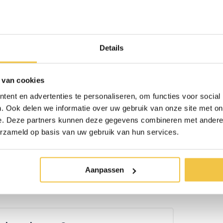
 zijn meerdere malen te
Details
46 cm
 van cookies
19 cm
ent en advertenties te personaliseren, om functies voor social
. Ook delen we informatie over uw gebruik van onze site met on
Ja
e. Deze partners kunnen deze gegevens combineren met andere i
erzameld op basis van uw gebruik van hun services.
erzonden
Persoonlijk
advies
op ma
Aanpassen