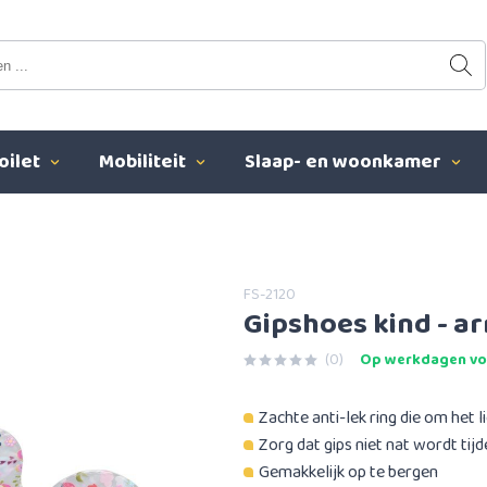
oilet
Mobiliteit
Slaap- en woonkamer
FS-2120
Gipshoes kind - a
(0)
Op werkdagen voo
Zachte anti-lek ring die om het l
Zorg dat gips niet nat wordt tij
Gemakkelijk op te bergen