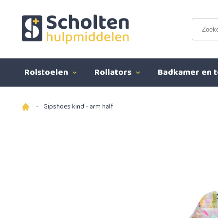
Rolstoelen
Rollators
Badkamer en t
-
Gipshoes kind - arm half