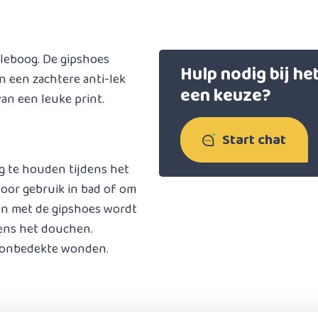
lleboog. De gipshoes
Hulp nodig bij h
n een zachtere anti-lek
een keuze?
van een leuke print.
Start chat
g te houden tijdens het
voor gebruik in bad of om
n met de gipshoes wordt
dens het douchen.
f onbedekte wonden.