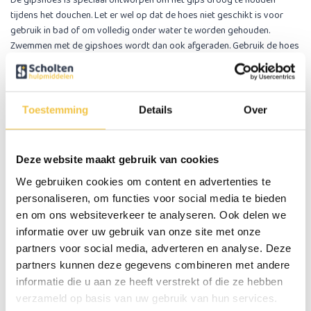
De gipshoes is speciaal ontworpen om het gips droog te houden
tijdens het douchen. Let er wel op dat de hoes niet geschikt is voor
gebruik in bad of om volledig onder water te worden gehouden.
Zwemmen met de gipshoes wordt dan ook afgeraden. Gebruik de hoes
uitsluitend tijdens het douchen. Daarnaast is de gipshoes niet bedoeld
voor open of onbedekte wonden.
Gebruikersgemak
Toestemming
Details
Over
Onze gipshoezen zijn gemakkelijk aan te brengen en zijn meerdere
malen te gebruiken.
Deze website maakt gebruik van cookies
Specificaties
We gebruiken cookies om content en advertenties te
personaliseren, om functies voor social media te bieden
Lengte
54 cm
en om ons websiteverkeer te analyseren. Ook delen we
informatie over uw gebruik van onze site met onze
Diameter ring
13 cm
partners voor social media, adverteren en analyse. Deze
Zachte anti-lek ring die om het lichaam afsluit
Ja
partners kunnen deze gegevens combineren met andere
informatie die u aan ze heeft verstrekt of die ze hebben
verzameld op basis van uw gebruik van hun services.