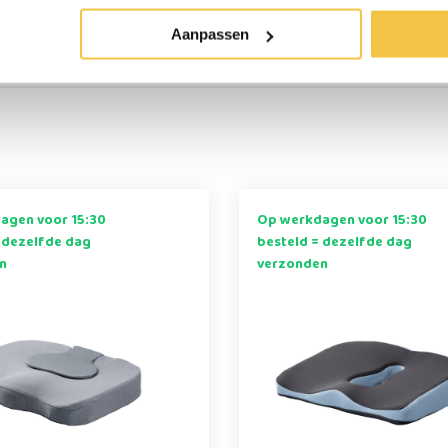
Aanpassen
erzonden
Persoonlijk
advies
op ma
agen voor 15:30
Op werkdagen voor 15:30
 dezelfde dag
besteld = dezelfde dag
n
verzonden