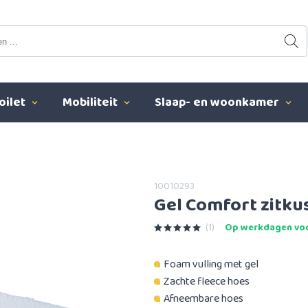
oilet
Mobiliteit
Slaap- en woonkamer
10010293
Gel Comfort zitku
(1)
Op werkdagen voo
Foam vulling met gel
Zachte fleece hoes
Afneembare hoes