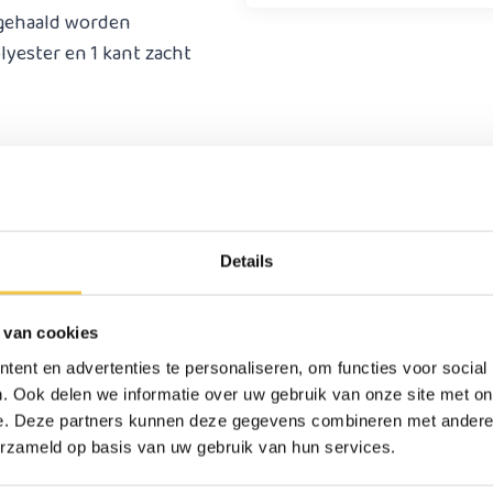
 gehaald worden
lyester en 1 kant zacht
7 cm
45 cm
Details
36 cm
 van cookies
1,6 kg
ent en advertenties te personaliseren, om functies voor social
100 kg
. Ook delen we informatie over uw gebruik van onze site met on
e. Deze partners kunnen deze gegevens combineren met andere i
blauw met crème kleur
erzameld op basis van uw gebruik van hun services.
Foam vulling met gel