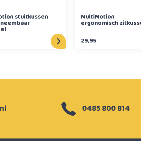
otion stuitkussen
MultiMotion
tneembaar
ergonomisch zitkuss
eel
29,95
nl
0485 800 814