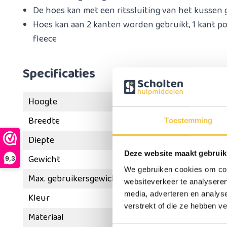
De hoes kan met een ritssluiting van het kussen
Hoes kan aan 2 kanten worden gebruikt, 1 kant po
fleece
Specificaties
Hoogte
Breedte
Toestemming
Diepte
Deze website maakt gebruik
Gewicht
9,3
We gebruiken cookies om cont
Max. gebruikersgewicht
websiteverkeer te analyseren
media, adverteren en analys
Kleur
Donker
verstrekt of die ze hebben v
Materiaal