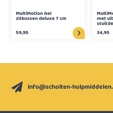
MultiMotion Gel
MultiM
zitkussen deluxe 7 cm
met ui
stuitd
59,95
34,95
info@scholten-hulpmiddelen.