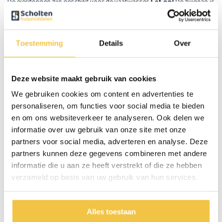
De eierdoppen zijn geschikt voor de vaatwasser.
Let op!
De zuignap is
niet geschikt voor de vaatwasser, deze dient u er dan af te halen.
Felle rode kleur bevorderlijk bij Alzheimer
Toestemming
Details
Over
De eierdoppen met de felle rode kleur werken bevorderend voor
patiënten met Alzheimer. Wetenschappelijk onderzoek heeft
aangetoond dat mensen met Alzheimer 25% meer voedsel tot zich
nemen en 84% meer drinken bij het gebruik van tafelgerei met de
Deze website maakt gebruik van cookies
opvallende kleur rood.
We gebruiken cookies om content en advertenties te
personaliseren, om functies voor social media te bieden
Verkocht per 2 stuks
en om ons websiteverkeer te analyseren. Ook delen we
De eierdoppen met zuignap worden verkocht per 2 stuks.
U
informatie over uw gebruik van onze site met onze
krijgt 2 rode of 2 witte eierdoppen. Het is helaas niet mogelijk om 1
partners voor social media, adverteren en analyse. Deze
rode en 1 witte eierdop te ontvangen.
partners kunnen deze gegevens combineren met andere
Belangrijke eigenschappen:
informatie die u aan ze heeft verstrekt of die ze hebben
Verkocht per set van 2 stuks
verzameld op basis van uw gebruik van hun services.
Onderkant voorzien van een zuignap
De eierdoppen zijn geschikt voor de vaatwasser tot 70 graden
De zuignap is NIET geschikt voor de vaatwasser
Alles toestaan