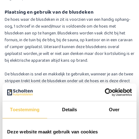
Plaatsing en gebruik van de blusdeken
De hoes waar de blusdeken in zit is voorzien van een handig ophang-
oog, 1 schroef in de wand/muur is voldoende om de hoes met
blusdeken aan op te hangen. Blusdekens worden vaak dicht bij het
fornuis, in de tuin bij de bbq, bij de sauna, op kantoor en in een caravan
of camper geplaatst. Uiteraard kunnen deze blusdekens overal
geplaatst worden, je wilt er niet aan denken maar door kortsluiting is er
bij elektrische apparaten altijd kans op brand.
De blusdeken is snel en makkelijk te gebruiken, wanneer je aan de twee
strippen trekt komt de blusdeken onder uit de hoes en is deze direct
klaar voor gebruik. Sla de blusdeken om je handen en bescherm je
gezicht, houd de blusdeken hoog en leg het volledig over het
brandende materiaal zodat er geen zuurstof meer bij komt. Laat de
blusdeken zo lang liggen tot het vuur is gedoofd en en totdat de deken
Toestemming
Details
Over
is afgekoeld.. Als kleding van een persoon in brand staat dient die
persoon op de grond te gaan liggen en moet de blusdeken strak om
het lichaamsdeel gewikkeld worden, zorg dat er geen vuur bij het
Deze website maakt gebruik van cookies
gezicht komt.