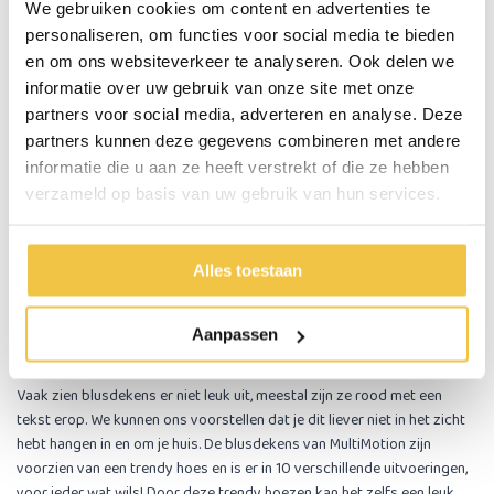
We gebruiken cookies om content en advertenties te
Op de achterkant van de hoes staat ook in woord en beeld duidelijk
personaliseren, om functies voor social media te bieden
uitgelegd hoe je de blusdeken gebruikt.
en om ons websiteverkeer te analyseren. Ook delen we
informatie over uw gebruik van onze site met onze
Afmetingen en materiaal blusdeken
partners voor social media, adverteren en analyse. Deze
Deze blusdeken heeft een formaat van 1.20m bij 1.80m en is gemaakt
partners kunnen deze gegevens combineren met andere
van geweven glasvezel met een brandwerende coating. Door het grote
informatie die u aan ze heeft verstrekt of die ze hebben
formaat van 1.20m bij 1.80m is de blusdeken ook geschikt voor
verzameld op basis van uw gebruik van hun services.
personen en om brandende omgevingen te ontvluchten (door te
schuilen onder het blusdeken en de omgeving te ontvluchten).
Alles toestaan
EN-keuring
De blusdekens van MultiMotion voldoen aan de EN 1869:1997 norm.
Aanpassen
Trendy uitvoeringen
Vaak zien blusdekens er niet leuk uit, meestal zijn ze rood met een
tekst erop. We kunnen ons voorstellen dat je dit liever niet in het zicht
hebt hangen in en om je huis. De blusdekens van MultiMotion zijn
voorzien van een trendy hoes en is er in 10 verschillende uitvoeringen,
voor ieder wat wils! Door deze trendy hoezen kan het zelfs een leuk