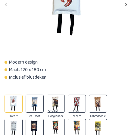
Modern design
Maat: 120 x 180 cm
Inclusief blusdeken
Schotse
Rode
Kreeft
Zeilboot
Hooglander
pepers
Labradoodle