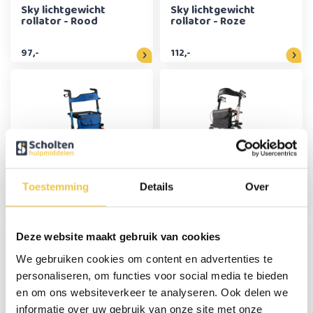
Sky lichtgewicht
Sky lichtgewicht
rollator - Rood
rollator - Roze
97,-
112,-
Sky Special Edition
Sky Air lichtgewicht
lichtgewicht rollator -
outdoor rollator met
Blauw
luchtbanden -
Toestemming
Details
Over
Champagne
89,-
159,-
Deze website maakt gebruik van cookies
We gebruiken cookies om content en advertenties te
personaliseren, om functies voor social media te bieden
en om ons websiteverkeer te analyseren. Ook delen we
informatie over uw gebruik van onze site met onze