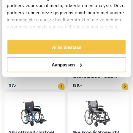
Sky lichtgewicht
Sky offroad rolstoel
partners voor social media, adverteren en analyse. Deze
rollator - Blauw
met mountainbike
luchtbanden - Rood
partners kunnen deze gegevens combineren met andere
informatie die u aan ze heeft verstrekt of die ze hebben
97,-
189,-
verzameld op basis van uw gebruik van hun services.
Alles toestaan
Aanpassen
Sky lichtgewicht
Sky Air lichtgewicht
rollator - Champagne
outdoor rollator met
luchtbanden - Zwart
97,-
159,-
Sky offroad rolstoel
Sky Ergo lichtgewicht