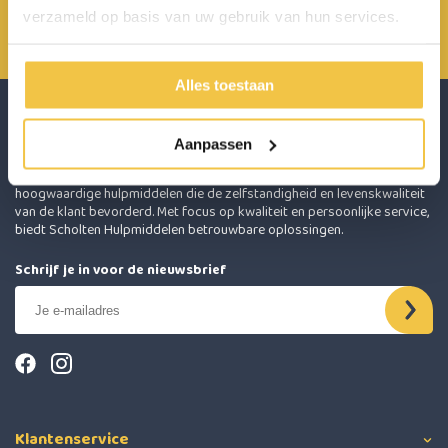
0485 800 814
verzameld op basis van uw gebruik van hun services.
info@scholten-hulpmiddelen.nl
Alles toestaan
Aanpassen
Scholten Hulpmiddelen onderscheidt zich door het leveren van
hoogwaardige hulpmiddelen die de zelfstandigheid en levenskwaliteit
van de klant bevorderd. Met focus op kwaliteit en persoonlijke service,
biedt Scholten Hulpmiddelen betrouwbare oplossingen.
Schrijf je in voor de nieuwsbrief
Klantenservice