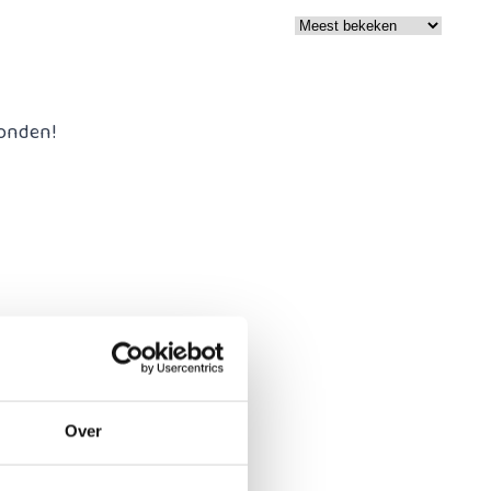
onden!
Over