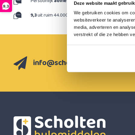
Persoonlijk
advies
op maat
Deze website maakt gebruik
9,3
We gebruiken cookies om cont
9,3
uit ruim 44.000 reviews
websiteverkeer te analyseren
media, adverteren en analys
verstrekt of die ze hebben v
info@scholten-hulpmiddelen.