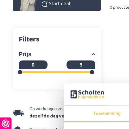
Start chat
0 product
Filters
Prijs
Op werkdagen voor 15:30 besteld,
Toestemming
dezelfde dag verzonden