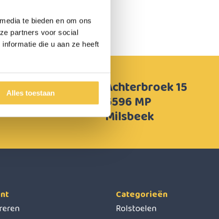
 media te bieden en om ons
ze partners voor social
nformatie die u aan ze heeft
Achterbroek 15
Alles toestaan
6596 MP
Milsbeek
nt
Categorieën
treren
Rolstoelen