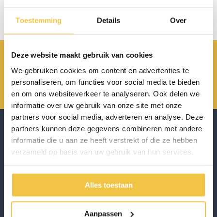
Geen producten gevonden!
Toestemming
Details
Over
Deze website maakt gebruik van cookies
Achterbroek 15 6596 MP Milsbeek
We gebruiken cookies om content en advertenties te
0485 800 814
personaliseren, om functies voor social media te bieden
info@scholten-hulpmiddelen.nl
en om ons websiteverkeer te analyseren. Ook delen we
informatie over uw gebruik van onze site met onze
partners voor social media, adverteren en analyse. Deze
partners kunnen deze gegevens combineren met andere
informatie die u aan ze heeft verstrekt of die ze hebben
verzameld op basis van uw gebruik van hun services.
Scholten Hulpmiddelen onderscheidt zich door het leveren van
hoogwaardige hulpmiddelen die de zelfstandigheid en levenskwaliteit
van de klant bevorderd. Met focus op kwaliteit en persoonlijke service,
biedt Scholten Hulpmiddelen betrouwbare oplossingen.
Alles toestaan
Schrijf je in voor de nieuwsbrief
Aanpassen