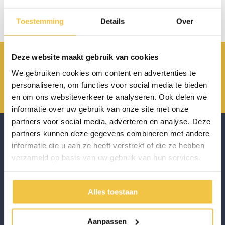
Geen producten gevonden!
Toestemming
Details
Over
Deze website maakt gebruik van cookies
Achterbroek 15 6596 MP Milsbeek
We gebruiken cookies om content en advertenties te
0485 800 814
personaliseren, om functies voor social media te bieden
info@scholten-hulpmiddelen.nl
en om ons websiteverkeer te analyseren. Ook delen we
informatie over uw gebruik van onze site met onze
partners voor social media, adverteren en analyse. Deze
partners kunnen deze gegevens combineren met andere
informatie die u aan ze heeft verstrekt of die ze hebben
verzameld op basis van uw gebruik van hun services.
Scholten Hulpmiddelen onderscheidt zich door het leveren van
hoogwaardige hulpmiddelen die de zelfstandigheid en levenskwaliteit
van de klant bevorderd. Met focus op kwaliteit en persoonlijke service,
biedt Scholten Hulpmiddelen betrouwbare oplossingen.
Alles toestaan
Schrijf je in voor de nieuwsbrief
Aanpassen