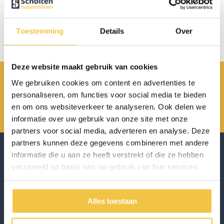
Geen producten gevonden!
Toestemming
Details
Over
Deze website maakt gebruik van cookies
Achterbroek 15 6596 MP Milsbeek
We gebruiken cookies om content en advertenties te
personaliseren, om functies voor social media te bieden
0485 800 814
en om ons websiteverkeer te analyseren. Ook delen we
info@scholten-hulpmiddelen.nl
informatie over uw gebruik van onze site met onze
partners voor social media, adverteren en analyse. Deze
partners kunnen deze gegevens combineren met andere
informatie die u aan ze heeft verstrekt of die ze hebben
verzameld op basis van uw gebruik van hun services.
Scholten Hulpmiddelen onderscheidt zich door het leveren van
hoogwaardige hulpmiddelen die de zelfstandigheid en levenskwaliteit
van de klant bevorderd. Met focus op kwaliteit en persoonlijke service,
Alles toestaan
biedt Scholten Hulpmiddelen betrouwbare oplossingen.