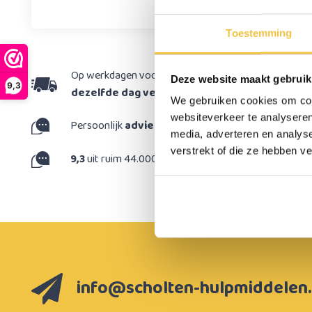
329,-
Toestemming
Op werkdagen voor 15:30 besteld,
Deze website maakt gebruik
9,3
dezelfde dag verzonden
We gebruiken cookies om cont
websiteverkeer te analyseren
Persoonlijk
advies
op maat
H
media, adverteren en analys
verstrekt of die ze hebben v
m
9,3
uit ruim 44.000 reviews
info@scholten-hulpmiddelen.