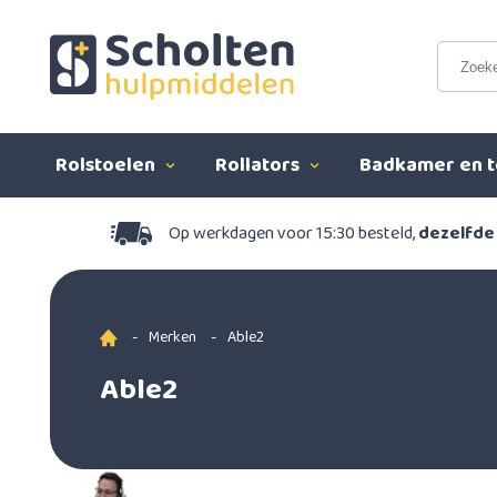
Rolstoelen
Rollators
Badkamer en t
Op werkdagen voor 15:30 besteld,
dezelfde
-
Merken
-
Able2
Able2