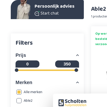
Persoonlijk advies
Able2
Start chat
1 producte
Op wer
bestel
Filters
verzon
Prijs
Merken
Alle merken
Trans
Able2
dubb