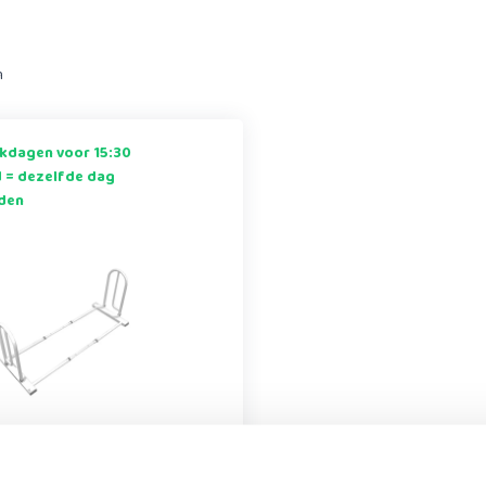
n
kdagen voor 15:30
d = dezelfde dag
den
ferbeugel Easyrail
el