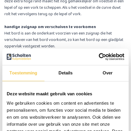
deze extra hoge rand maakt het nog gemakkelijker om voedsel in een
lepel of op een vork te scheppen. Als u het voedsel in de curve duwt
rolt het vervolgens terug op de lepel of vork.
handige zuignap om verschuiven te voorkomen
Het bord is aan de onderkant voorzien van een zuignap die het
verschuiven van het bord voorkomt, zo kan het bord op een glad/plat
oppervlak vastgezet worden.
Geschikt voor magnetron en vaatwasser
Het bord is geschikt voor de magnetron en vaatwasser.
Let op!
De
zuignap is niet geschikt voor de magnetron en vaatwasser, deze dient
Toestemming
Details
Over
u er dan af te halen.
Felle rode kleur bevorderlijk bij Alzheimer
Deze website maakt gebruik van cookies
Het bord met de felle rode kleur werkt bevorderend voor patiënten
We gebruiken cookies om content en advertenties te
met Alzheimer. Wetenschappelijk onderzoek heeft aangetoond dat
mensen met Alzheimer 25% meer voedsel tot zich nemen en 84% meer
personaliseren, om functies voor social media te bieden
drinken bij het gebruik van tafelgerei met de opvallende kleur rood.
en om ons websiteverkeer te analyseren. Ook delen we
informatie over uw gebruik van onze site met onze
Belangrijke eigenschappen:
partners voor social media, adverteren en analyse. Deze