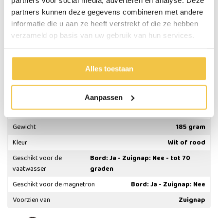
Onderkant voorzien van een zuignap
partners kunnen deze gegevens combineren met andere
Het bord is geschikt voor de magnetron
informatie die u aan ze heeft verstrekt of die ze hebben
Het bord is geschikt voor de vaatwasser tot 70 graden
verzameld op basis van uw gebruik van hun services.
De zuignap is NIET geschikt voor magnetron en vaatwasser
Alles toestaan
Specificaties
Hoogte
6 cm
Aanpassen
Diameter
Circa 23,5 cm
Gewicht
185 gram
Kleur
Wit of rood
Geschikt voor de
Bord: Ja - Zuignap: Nee - tot 70
vaatwasser
graden
Geschikt voor de magnetron
Bord: Ja - Zuignap: Nee
Voorzien van
Zuignap