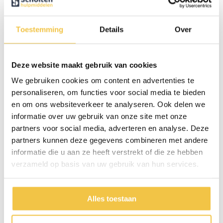
Hoogte
7 cm
Lengte
42 cm
Toestemming
Details
Over
Gewicht
755 gram
Diameter binnenkant
24 cm
Deze website maakt gebruik van cookies
Inhoud
2000 ml
We gebruiken cookies om content en advertenties te
Materiaal
Roestvrijstaal
personaliseren, om functies voor social media te bieden
en om ons websiteverkeer te analyseren. Ook delen we
informatie over uw gebruik van onze site met onze
Persoonlijk advies
partners voor social media, adverteren en analyse. Deze
partners kunnen deze gegevens combineren met andere
Start chat
informatie die u aan ze heeft verstrekt of die ze hebben
verzameld op basis van uw gebruik van hun services.
Persoonlijk
advies
op maat
Alles toestaan