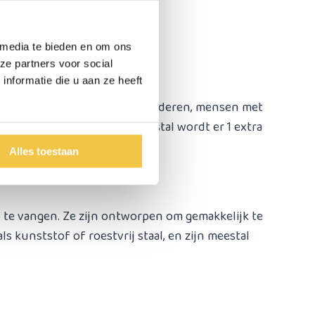
 media te bieden en om ons
ze partners voor social
nformatie die u aan ze heeft
e toilet te bereiken, zoals ouderen, mensen met
een toiletstoel/postoel. Meestal wordt er 1 extra
Alles toestaan
p te vangen. Ze zijn ontworpen om gemakkelijk te
 kunststof of roestvrij staal, en zijn meestal