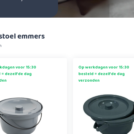
tstoel emmers
n
kdagen voor 15:30
Op werkdagen voor 15:30
d = dezelfde dag
besteld = dezelfde dag
den
verzonden