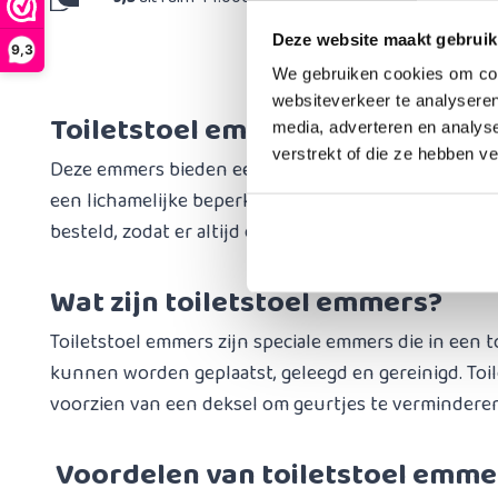
Deze website maakt gebruik
9,3
We gebruiken cookies om cont
websiteverkeer te analyseren
Toiletstoel emmers: een essenti
media, adverteren en analys
verstrekt of die ze hebben v
Deze emmers bieden een hygiënische en praktische 
een lichamelijke beperking of tijdens herstel na een
besteld, zodat er altijd een toiletemmer in deze stoel 
Wat zijn toiletstoel emmers?
Toiletstoel emmers zijn speciale emmers die in een 
kunnen worden geplaatst, geleegd en gereinigd. Toil
voorzien van een deksel om geurtjes te verminderen
Voordelen van toiletstoel emme