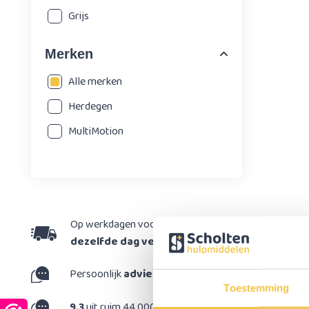
Grijs
Merken
Alle merken
Herdegen
MultiMotion
Op werkdagen voor 15:30 besteld,
dezelfde dag verzonden
Persoonlijk
advies
op maat
Toestemming
9,3
uit ruim 44.000 reviews