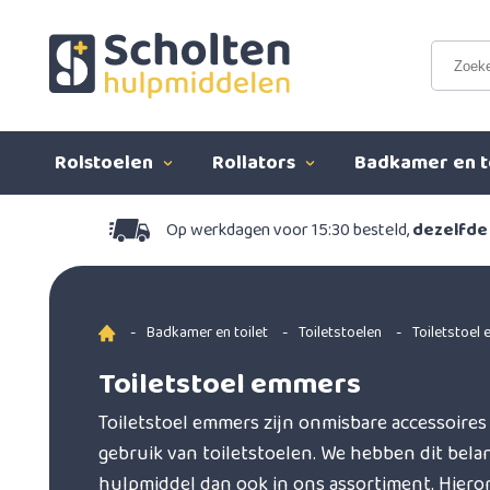
Rolstoelen
Rollators
Badkamer en t
Op werkdagen voor 15:30 besteld,
dezelfde
-
Badkamer en toilet
-
Toiletstoelen
-
Toiletstoel
Toiletstoel emmers
Toiletstoel emmers zijn onmisbare accessoires
gebruik van toiletstoelen. We hebben dit bela
hulpmiddel dan ook in ons assortiment. Hiero