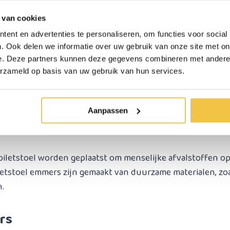
 van cookies
ent en advertenties te personaliseren, om functies voor social
. Ook delen we informatie over uw gebruik van onze site met on
eel hulpmiddel voor zorg en comfort
e. Deze partners kunnen deze gegevens combineren met andere i
erzameld op basis van uw gebruik van hun services.
oplossing voor mensen die moeite hebben om een regulier
 operatie. Een toiletemmer is overigens een onderdeel van 
zit.
Aanpassen
toiletstoel worden geplaatst om menselijke afvalstoffen o
etstoel emmers zijn gemaakt van duurzame materialen, zoals
.
rs