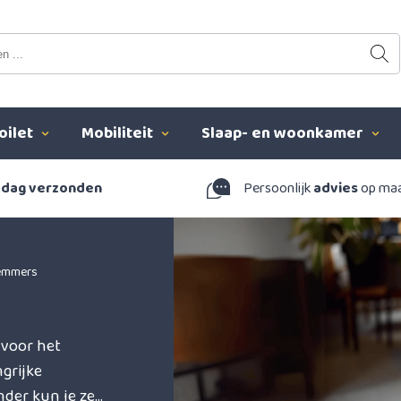
oilet
Mobiliteit
Slaap- en woonkamer
 dag verzonden
Persoonlijk
advies
op ma
 emmers
 voor het
ngrijke
nder kun je ze