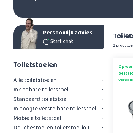
snel en eenvoudig online bestellen.
Persoonlijk advies
Toile
Start chat
2 producte
Toiletstoelen
Op wer
bestel
Alle toiletstoelen
verzon
Inklapbare toiletstoel
Standaard toiletstoel
In hoogte verstelbare toiletstoel
Mobiele toiletstoel
Douchestoel en toiletstoel in 1