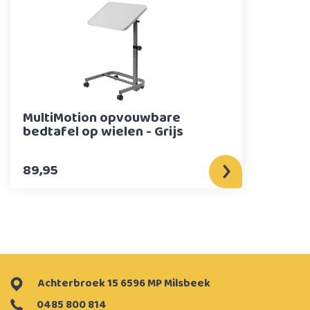
MultiMotion opvouwbare
bedtafel op wielen - Grijs
89,95
Achterbroek 15 6596 MP Milsbeek
0485 800 814