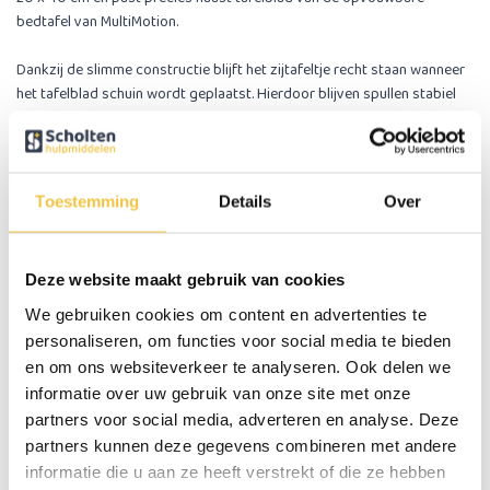
bedtafel van MultiMotion.
Dankzij de slimme constructie blijft het zijtafeltje recht staan wanneer
het tafelblad schuin wordt geplaatst. Hierdoor blijven spullen stabiel
staan tijdens het lezen, schrijven of gebruik van een laptop.
Wanneer de bedtafel wordt opgevouwen, dient het zijtafeltje eerst
verwijderd te worden. Het zijtafeltje wordt met een inbusbout aan het
Toestemming
Details
Over
frame bevestigd (inbussleutel niet meegeleverd).
Let op
: dit product betreft alleen het zijtafeltje. De bedtafel zelf wordt
Deze website maakt gebruik van cookies
niet meegeleverd.
We gebruiken cookies om content en advertenties te
personaliseren, om functies voor social media te bieden
Persoonlijk advies
en om ons websiteverkeer te analyseren. Ook delen we
informatie over uw gebruik van onze site met onze
Start chat
partners voor social media, adverteren en analyse. Deze
partners kunnen deze gegevens combineren met andere
informatie die u aan ze heeft verstrekt of die ze hebben