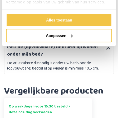
Persoonlijk
advies
op maat
verzameld op basis van uw gebruik van hun services.
Alles toestaan
Aanpassen
Past de (opvouwbare) bedtafel op wielen
onder mijn bed?
De vrije ruimte die nodig is onder uw bed voor de
(opvouwbare) bedtafel op wielen is minimaal 10,5 cm.
Vergelijkbare producten
Op werkdagen voor 15:30 besteld =
dezelfde dag verzonden