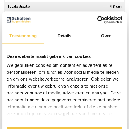
Totale diepte
48 cm
Kleur
Wit
Max gebruikersgewicht
100 kg
Breedte tussen de armleuningen
49 - 54 cm
Toestemming
Details
Over
Gewicht
4.6 kg
Meer
specificaties
Deze website maakt gebruik van cookies
We gebruiken cookies om content en advertenties te
personaliseren, om functies voor social media te bieden
en om ons websiteverkeer te analyseren. Ook delen we
Persoonlijk advies
informatie over uw gebruik van onze site met onze
Start chat
partners voor social media, adverteren en analyse. Deze
partners kunnen deze gegevens combineren met andere
informatie die u aan ze heeft verstrekt of die ze hebben
Reviews
(22)
verzameld op basis van uw gebruik van hun services.