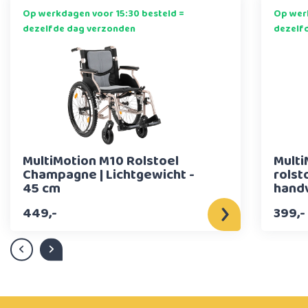
Op werkdagen voor 15:30 besteld =
Op werk
dezelfde dag verzonden
dezelf
MultiMotion M10 Rolstoel
Multi
Champagne | Lichtgewicht -
rolst
45 cm
handv
449,-
399,-