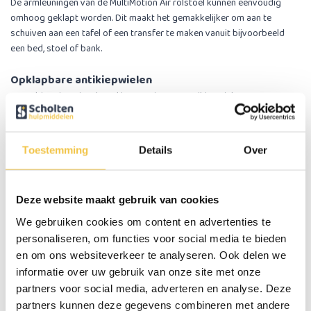
De armleuningen van de MultiMotion Air rolstoel kunnen eenvoudig
omhoog geklapt worden. Dit maakt het gemakkelijker om aan te
schuiven aan een tafel of een transfer te maken vanuit bijvoorbeeld
een bed, stoel of bank.
Opklapbare antikiepwielen
De MultiMotion Air rolstoel is voorzien van antikiepwielen voor extra
veiligheid. Deze voorkomen dat de rolstoel te ver achterover kantelt.
Wanneer de antikiepwielen tijdelijk niet nodig zijn of in de weg zitten,
kunnen ze eenvoudig omhoog geklapt worden.
Toestemming
Details
Over
Praktisch en comfortabel in gebruik
Achter op de rugleuning bevindt zich een handig opbergvakje voor het
Deze website maakt gebruik van cookies
meenemen van kleine spullen zoals een telefoon, portemonnee of
papieren.
We gebruiken cookies om content en advertenties te
personaliseren, om functies voor social media te bieden
Dankzij het lichte gewicht, de comfortabele bekleding en de praktische
en om ons websiteverkeer te analyseren. Ook delen we
functies is de MultiMotion Air rolstoel geschikt voor zowel binnen- als
informatie over uw gebruik van onze site met onze
buitengebruik.
partners voor social media, adverteren en analyse. Deze
partners kunnen deze gegevens combineren met andere