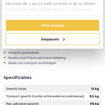
Uw reden om te kiezen voor de MultiMotion Air rolstoel
informatie die u aan ze heeft verstrekt of die ze hebben
Slechts 12 kg totaalgewicht
verzameld op basis van uw gebruik van hun services.
Transportgewicht van slechts 8,5 kg
Comfortabele ademende mesh bekleding
In hoogte verstelbare duwhandvatten
Alles toestaan
Remmen op de handvatten voor de begeleider
Neerklapbare rugleuning
Opklapbare armleuningen
Aanpassen
Opklapbare antikiepwielen
Handig opbergvakje achterop de rugleuning
Compact opvouwbaar
Modern zwart frame met bruine bekleding
Ideaal voor transport en uitstapjes
Specificaties
Gewicht totaal
12 kg
Transport gewicht (zonder achterwielen en voetsteunen)
8,5 kg
Max. gebruikersgewicht
115 kg