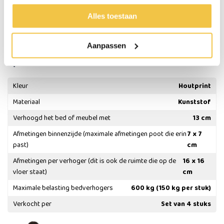
Afmetingen onderzijde (deel wat op de vloer staat): 16 x 16 cm
Alles toestaan
Maximale belasting bedverhogers: 600 kg (150 kg per stuk)
Verkocht per set van 4 stuks
Aanpassen
Specificaties
Kleur
Houtprint
Materiaal
Kunststof
Verhoogd het bed of meubel met
13 cm
Afmetingen binnenzijde (maximale afmetingen poot die erin
7 x 7
past)
cm
Afmetingen per verhoger (dit is ook de ruimte die op de
16 x 16
vloer staat)
cm
Maximale belasting bedverhogers
600 kg (150 kg per stuk)
Verkocht per
Set van 4 stuks