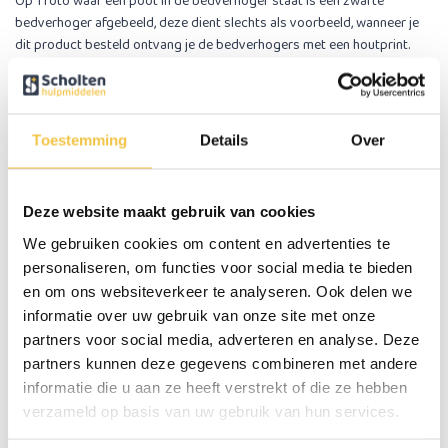
Op 1 foto waar een poot in de bedverhoger staat is een zwarte
bedverhoger afgebeeld, deze dient slechts als voorbeeld, wanneer je
dit product besteld ontvang je de bedverhogers met een houtprint.
Belangrijke maten
Deze bedverhogers verhogen je bed/meubels met 13 cm. Het is
belangrijk om te meten of de poten van jouw bed in deze
bedverhogers passen.
Toestemming
Details
Over
De poten kunnen een maximale afmeting van 7 x 7 cm hebben.
Multifunctioneel
Uiteraard kunnen deze bedverhogers ook voor andere meubels
Deze website maakt gebruik van cookies
gebruikt worden, bijvoorbeeld stoelen en bankstellen.
De bedverhogers worden per set van 4 stuks geleverd. Als je
We gebruiken cookies om content en advertenties te
dit artikel 1 keer bestelt ontvang je 4 bedverhogers.
Je kunt
personaliseren, om functies voor social media te bieden
ook losse verhogers bij bestellen:
Bedverhoger 13 cm HOUTPRINT per
en om ons websiteverkeer te analyseren. Ook delen we
stuk
informatie over uw gebruik van onze site met onze
Specificaties van de bedverhogers 13 cm HOUTPRINT
partners voor social media, adverteren en analyse. Deze
Hoogte: 13 cm
partners kunnen deze gegevens combineren met andere
Materiaal:
kunststof
informatie die u aan ze heeft verstrekt of die ze hebben
Kleur: houtprint
verzameld op basis van uw gebruik van hun services.
Afmetingen binnenzijde (maximale afmetingen poot die erin past):
7 x 7 cm