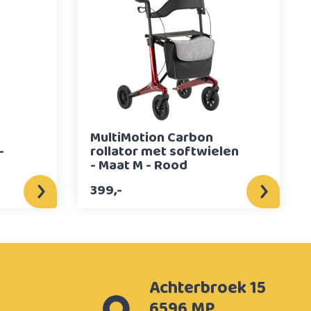
MultiMotion Carbon
-
rollator met softwielen
- Maat M - Rood
399,-
Achterbroek 15
6596 MP