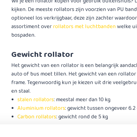
Wil je een rollator kopen voor gebruik buitenshuis? 
kijken. De meeste rollators zijn voorzien van PU ban
optioneel los verkrijgbaar, deze zijn zachter waardo
assortiment over
rollators met luchtbanden
welke ui
bospaden.
Gewicht rollator
Het gewicht van een rollator is een belangrijk aandac
auto of bus moet tillen. Het gewicht van een rollato
frame. Tegenwoordig kun je kiezen uit drie veelgebru
en staal.
stalen rollators
: meestal meer dan 10 kg
Aluminium rollators
: gewicht tussen ongeveer 6.2 
Carbon rollators
: gewicht rond de 5 kg
Lengte en gewicht gebruiker roll