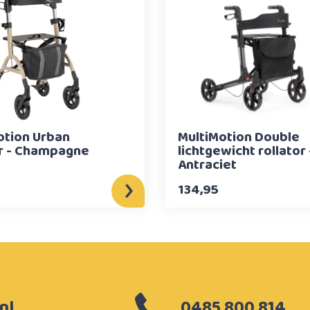
otion Urban
MultiMotion Double
or - Champagne
lichtgewicht rollator 
Antraciet
134,95
nl
0485 800 814