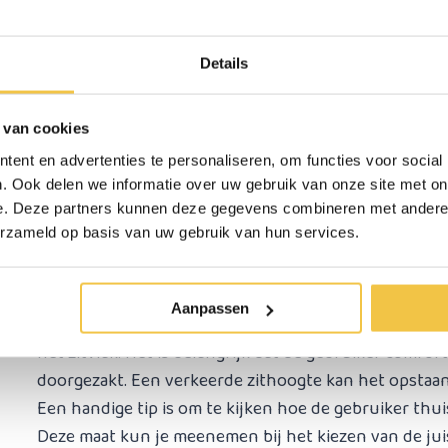
Bij een rollator kopen is het belangrijk om goed te ki
gewicht van de gebruiker spelen een grote rol. Deze b
Details
Hoogte instelling handvatten rollator
 van cookies
De handgreephoogte van een rollator is altijd verstel
ent en advertenties te personaliseren, om functies voor social
ontspannen langs het lichaam hangen; het handvat 
. Ook delen we informatie over uw gebruik van onze site met on
ingesteld. Controleer daarom altijd of de opgegeve
e. Deze partners kunnen deze gegevens combineren met andere i
de benodigde hoogte voor de gebruiker.
erzameld op basis van uw gebruik van hun services.
Hoogte zitting rollator
Aanpassen
Sommige rollators zijn verkrijgbaar met verschillend
het zitvlak. Het is belangrijk dat de gebruiker comfort
doorgezakt. Een verkeerde zithoogte kan het opstaan 
Een handige tip is om te kijken hoe de gebruiker thui
Deze maat kun je meenemen bij het kiezen van de juis