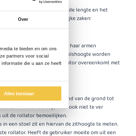
jken naar de gebruiker. Vooral de lengte en het
epalen namelijk drie belangrijke zaken:
Over
baar. Laat de gebruiker zijn of haar armen
 media te bieden en om ons
van de rollator moet dan op polshoogte worden
ze partners voor social
n handgreephoogte van de rollator overeenkomt met
nformatie die u aan ze heeft
Alles toestaan
e zithoogtes, oftewel de afstand van de grond tot
abel zit: niet te rechtop, maar ook niet te ver
uit de rollator bemoeilijken.
s in een stoel zit en hiervan de zithoogte te meten.
te rollator. Heeft de gebruiker moeite om uit een