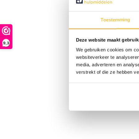
Toestemming
Deze website maakt gebruik
9,3
We gebruiken cookies om cont
websiteverkeer te analyseren
media, adverteren en analys
verstrekt of die ze hebben v