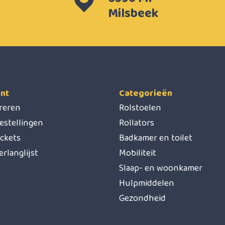
Milsbeek
nt
Categorieën
treren
Rolstoelen
estellingen
Rollators
ickets
Badkamer en toilet
erlanglijst
Mobiliteit
Slaap- en woonkamer
Hulpmiddelen
Gezondheid