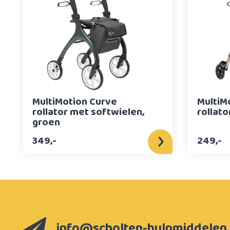
MultiMotion Curve
MultiM
rollator met softwielen,
rollat
groen
349,-
249,-
info@scholten-hulpmiddelen.