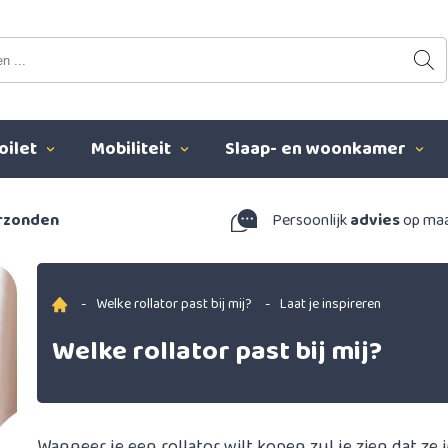
oilet
Mobiliteit
Slaap- en woonkamer
erzonden
Persoonlijk
advies
op ma
-
Welke rollator past bij mij?
-
Laat je inspireren
Welke rollator past bij mij?
Wanneer je een rollator wilt kopen zul je zien dat ze 