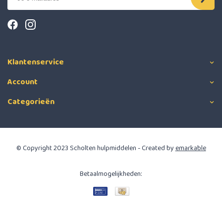
Klantenservice
Account
Categorieën
© Copyright 2023 Scholten hulpmiddelen - Created by
emarkable
Betaalmogelijkheden: